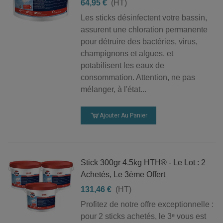
un traitement choc ou des produits adaptés à une
64,95 €
(HT)
installation professionnelle, nous vous accompagnons
Les sticks désinfectent votre bassin,
dans le choix des solutions les plus adaptées à votre
assurent une chloration permanente
bassin.
pour détruire des bactéries, virus,
champignons et algues, et
Besoin d’aide ?
potabilisent les eaux de
Vous ne trouvez pas le produit recherché ? Notre
consommation. Attention, ne pas
équipe vous accompagne dans le choix des
mélanger, à l'état...
équipements, accessoires et solutions adaptés à votre
piscine. Contactez-nous au
02 52 43 00 04
ou par
Ajouter Au Panier
email à
contact@pmpiscines.fr
.
Stick 300gr 4.5kg HTH® - Le Lot : 2
Achetés, Le 3ème Offert
131,46 €
(HT)
Profitez de notre offre exceptionnelle :
pour 2 sticks achetés, le 3ᵉ vous est