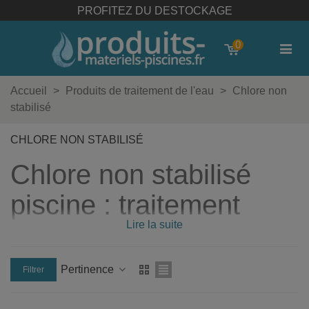
TOUT POUR L'ENTRETIEN DE VOTRE PISCINE
0
Accueil
>
Produits de traitement de l'eau
>
Chlore non
stabilisé
CHLORE NON STABILISÉ
Chlore non stabilisé
piscine : traitement
Lire la suite
efficace pour bassins à
usage intensif
Pertinence
Filtrer
Retrouvez notre sélection de produits au chlore non