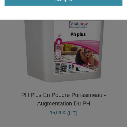
PH Plus En Poudre Purissimeau -
Augmentation Du PH
15,03 €
(HT)