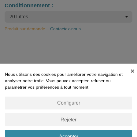
Conditionnement :
Produit sur demande –
Contactez-nous
Description
×
Nous utilisons des cookies pour améliorer votre navigation et
analyser notre trafic. Vous pouvez accepter, refuser ou
Détails du produit
paramétrer vos préférences à tout moment.
Configurer
Documents joints
Rejeter
VOUS AIMEREZ PEUT-ÊTRE AUSSI
Accepter