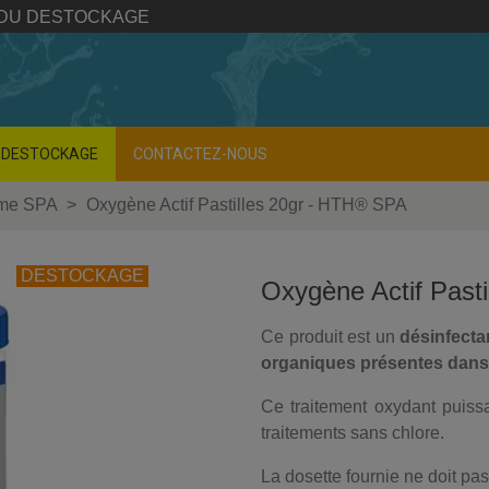
 DU DESTOCKAGE
DESTOCKAGE
CONTACTEZ-NOUS
me SPA
>
Oxygène Actif Pastilles 20gr - HTH® SPA
DESTOCKAGE
Oxygène Actif Past
Ce produit est un
désinfecta
organiques présentes dans
Ce traitement oxydant puiss
traitements sans chlore.
La dosette fournie ne doit pas 