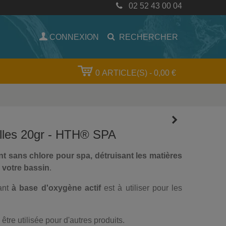
02 52 43 00 04
PROFESSIONNELS & PARTICULIERS : TOUT POUR L'ENT
CONNEXION
RECHERCHER
0
ARTICLE(S)
-
0,00 €
illes 20gr - HTH® SPA
nt sans chlore pour spa, détruisant les matières
 votre bassin
.
ant
à base d'oxygène actif
est à utiliser pour les
être utilisée pour d'autres produits.