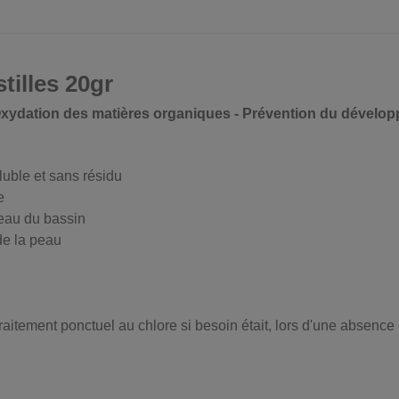
tilles 20gr
 Oxydation des matières organiques - Prévention du dévelo
oluble et sans résidu
e
'eau du bassin
 de la peau
traitement ponctuel au chlore si besoin était, lors d'une absenc