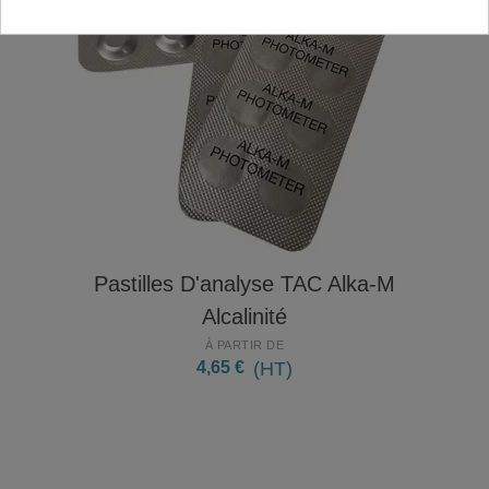
Pastilles D'analyse TAC Alka-M
Alcalinité
À PARTIR DE
4,65 €
(HT)