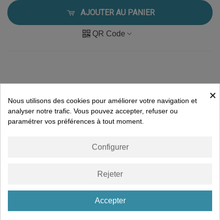
AJOUTER AU PANIER
QR Code
×
Description
Nous utilisons des cookies pour améliorer votre navigation et
analyser notre trafic. Vous pouvez accepter, refuser ou
paramétrer vos préférences à tout moment.
Détails du produit
Configurer
VOUS AIMEREZ PEUT-ÊTRE AUSSI
Rejeter
Accepter